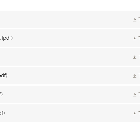
x
(pdf)
pdf)
f)
df)