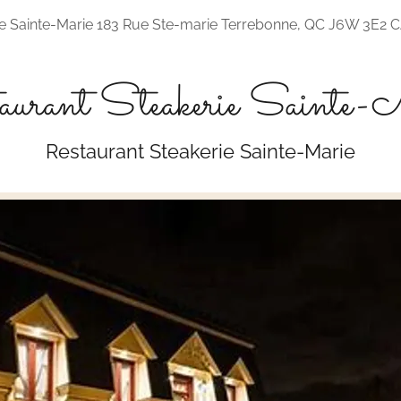
ie Sainte-Marie 183 Rue Ste-marie Terrebonne, QC J6W 3E2 
aurant Steakerie Sainte-
Restaurant Steakerie Sainte-Marie