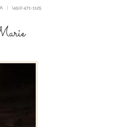
CA
(450) 471-1125
Marie